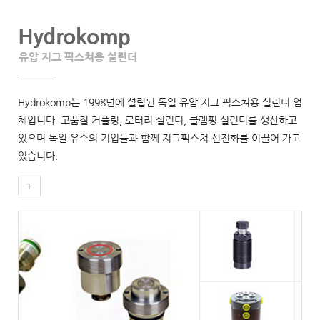
Hydrokomp
S
유압 지그 픽스쳐용 실린더
유
루미
Hydrokomp는 1998년에 설립된 독일 유압 지그 픽스쳐용 실린더 업
Sc
스팅
체입니다. 고품질 커플링, 로터리 실린더, 클램핑 실린더를 생산하고
압 
며
있으며 독일 유수의 기업들과 함께 지그픽스쳐 선진화를 이끌어 가고
압이
술을
있습니다.
+
+